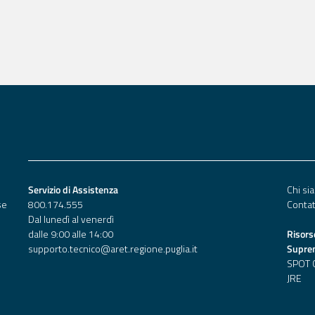
Servizio di Assistenza
Chi si
se
800.174.555
Contat
Dal lunedì al venerdì
dalle 9:00 alle 14:00
Risorse
supporto.tecnico@aret.regione.puglia.it
Supre
SPOT 
JRE