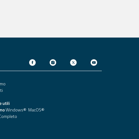
amo
ti
 utili
mo
Windows®
MacOS®
Completo